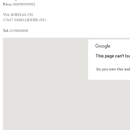
P.iva:
00898950092
VIA AURELIA 250
17047 VADO LIGURE (SV)
Tel.
019884808
This page can't l
Do you own this we