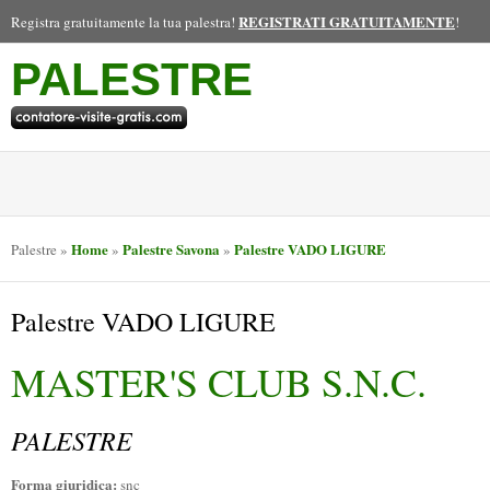
REGISTRATI GRATUITAMENTE
Registra gratuitamente la tua palestra!
!
PALESTRE
Home
Palestre Savona
Palestre VADO LIGURE
Palestre
»
»
»
Palestre VADO LIGURE
MASTER'S CLUB S.N.C.
PALESTRE
Forma giuridica:
snc