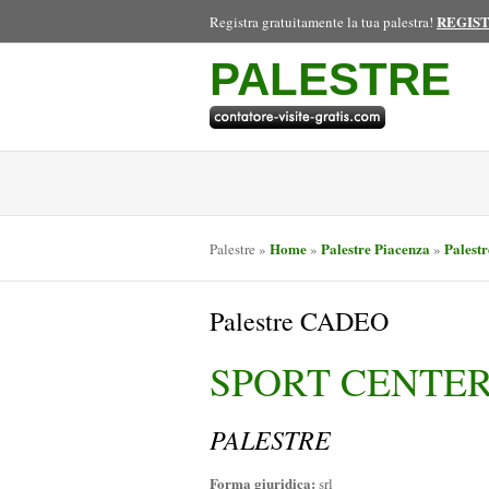
REGIS
Registra gratuitamente la tua palestra!
PALESTRE
Home
Palestre Piacenza
Palest
Palestre
»
»
»
Palestre CADEO
SPORT CENTE
PALESTRE
Forma giuridica:
srl