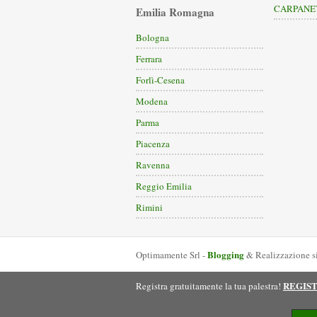
CARPANE
Emilia Romagna
Bologna
Ferrara
Forlì-Cesena
Modena
Parma
Piacenza
Ravenna
Reggio Emilia
Rimini
Blogging
Optimamente Srl -
& Realizzazione s
REGIS
Registra gratuitamente la tua palestra!