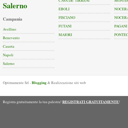
CAVA DE' TIRRENI
MONTE
Salerno
EBOLI
NOCERA
FISCIANO
NOCERA
Campania
FUTANI
PAGANI
Avellino
MAIORI
PONTEC
Benevento
Caserta
Napoli
Salerno
Blogging
Optimamente Srl -
& Realizzazione siti web
REGISTRATI GRATUITAMENTE
Registra gratuitamente la tua palestra!
!